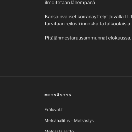
ilmoitetaan lähempänä
Kansainväliset koiranäyttelyt Juvalla 11-
tarvitaan reilusti innokkaita talkoolaisia
Pitäjänmestaruusammunnat elokuussa, E
METSÄSTYS
Eräluvat.fi
Metsähallitus – Metsästys
Metsästäjäliitto