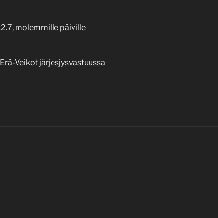
12.7, molemmille päiville
rä-Veikot järjesjysvastuussa