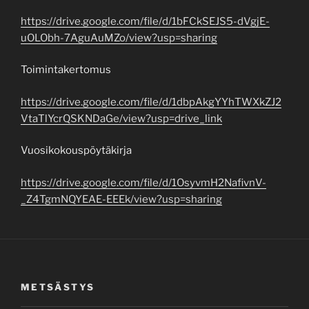
https://drive.google.com/file/d/1bFCkSEJS5-dVgjE-
uOLObh-7AguAuMZo/view?usp=sharing
Toimintakertomus
https://drive.google.com/file/d/1dbpAkgYYhTWXkZJ2
VtaTlYcrQSKNDaGe/view?usp=drive_link
Vuosikokouspöytäkirja
https://drive.google.com/file/d/1OsyvmH2NafivnV-
_Z4TgmNQYEAE-EEEk/view?usp=sharing
METSÄSTYS