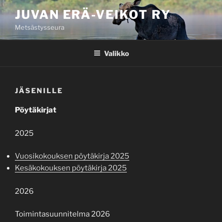
JUVAN ERÄ-VEIKOT RY
Metsästysseura
Valikko
JÄSENILLE
Pöytäkirjat
2025
Vuosikokouksen pöytäkirja 2025
Kesäkokouksen pöytäkirja 2025
2026
Toimintasuunnitelma 2026